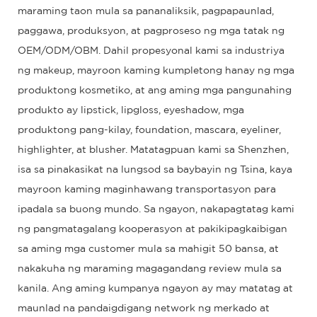
maraming taon mula sa pananaliksik, pagpapaunlad,
paggawa, produksyon, at pagproseso ng mga tatak ng
OEM/ODM/OBM. Dahil propesyonal kami sa industriya
ng makeup, mayroon kaming kumpletong hanay ng mga
produktong kosmetiko, at ang aming mga pangunahing
produkto ay lipstick, lipgloss, eyeshadow, mga
produktong pang-kilay, foundation, mascara, eyeliner,
highlighter, at blusher. Matatagpuan kami sa Shenzhen,
isa sa pinakasikat na lungsod sa baybayin ng Tsina, kaya
mayroon kaming maginhawang transportasyon para
ipadala sa buong mundo. Sa ngayon, nakapagtatag kami
ng pangmatagalang kooperasyon at pakikipagkaibigan
sa aming mga customer mula sa mahigit 50 bansa, at
nakakuha ng maraming magagandang review mula sa
kanila. Ang aming kumpanya ngayon ay may matatag at
maunlad na pandaigdigang network ng merkado at