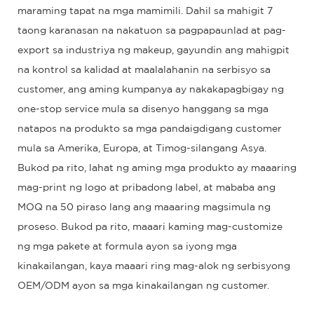
maraming tapat na mga mamimili. Dahil sa mahigit 7
taong karanasan na nakatuon sa pagpapaunlad at pag-
export sa industriya ng makeup, gayundin ang mahigpit
na kontrol sa kalidad at maalalahanin na serbisyo sa
customer, ang aming kumpanya ay nakakapagbigay ng
one-stop service mula sa disenyo hanggang sa mga
natapos na produkto sa mga pandaigdigang customer
mula sa Amerika, Europa, at Timog-silangang Asya.
Bukod pa rito, lahat ng aming mga produkto ay maaaring
mag-print ng logo at pribadong label, at mababa ang
MOQ na 50 piraso lang ang maaaring magsimula ng
proseso. Bukod pa rito, maaari kaming mag-customize
ng mga pakete at formula ayon sa iyong mga
kinakailangan, kaya maaari ring mag-alok ng serbisyong
OEM/ODM ayon sa mga kinakailangan ng customer.