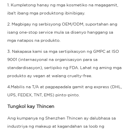
1. Kumpletong hanay ng mga kosmetiko na magagamit,
iba't ibang mga produktong ibinibigay.
2. Magbigay ng serbisyong OEM/ODM, suportahan ang
isang one-stop service mula sa disenyo hanggang sa
mga natapos na produkto.
3. Nakapasa kami sa mga sertipikasyon ng GMPC at ISO
9001 (internasyonal na organisasyon para sa
standardisasyon), sertipiko ng FDA. Lahat ng aming mga
produkto ay vegan at walang cruelty-free.
4.Mabilis na T/A at pagpapadala gamit ang express (DHL,
UPS, FEDEX, TNT, EMS) pinto-pinto.
Tungkol kay Thincen
Ang kumpanya ng Shenzhen Thincen ay dalubhasa sa
industriya ng makeup at kagandahan sa loob ng