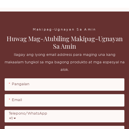
Makipag-Ugnayan Sa Amin
Huwag Mag-Atubiling Makipag-Ugnayan
Sa Amin
Ilagay ang iyong email address para maging una kang
makaalam tungkol sa mga bagong produkto at mga espesyal na
alok.
Pangalan
Email
Telepono/whatsApp
+1