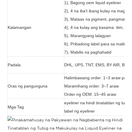
1), Bagong oem liquid eyeliner
2), 4 na iba't ibang kulay na magag
3), Mataas na pigment, pangmatagala
Kalamangan
4), 4 na kulay ang kasama: itim, puti
5), Marangyang lalagyan
6), Pribadong label para sa maliit na
7), Mabilis na paghahatid
Padala
DHL, UPS, TNT, EMS, BY AIR, BY S
Halimbawang order: 1~3 araw pagk
Oras ng pangunguna
Maramihang order: 3~7 araw
Order ng OEM: 15~45 araw
eyeliner na hindi tinatablan ng tubi
Mga Tag
label ng eyeliner