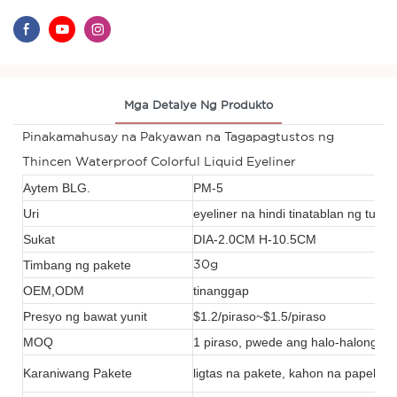
Mga Detalye Ng Produkto
Pinakamahusay na Pakyawan na Tagapagtustos ng
Thincen Waterproof Colorful Liquid Eyeliner
Aytem BLG.
PM-5
Uri
eyeliner na hindi tinatablan ng tubig
Sukat
DIA-2.0CM H-10.5CM
Timbang ng pakete
30g
OEM,ODM
tinanggap
Presyo ng bawat yunit
$1.2/piraso~$1.5/piraso
MOQ
1 piraso, pwede ang halo-halong or
Karaniwang Pakete
ligtas na pakete, kahon na papel, m