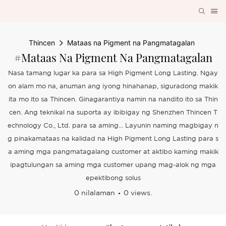
Thincen
Mataas na Pigment na Pangmatagalan
#Mataas Na Pigment Na Pangmatagalan
Nasa tamang lugar ka para sa High Pigment Long Lasting. Ngay
on alam mo na, anuman ang iyong hinahanap, siguradong makik
ita mo ito sa Thincen. Ginagarantiya namin na nandito ito sa Thin
cen. Ang teknikal na suporta ay ibibigay ng Shenzhen Thincen T
echnology Co., Ltd. para sa aming... Layunin naming magbigay n
g pinakamataas na kalidad na High Pigment Long Lasting para s
a aming mga pangmatagalang customer at aktibo kaming makik
ipagtulungan sa aming mga customer upang mag-alok ng mga
epektibong solus
0 nilalaman
0 views.