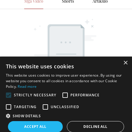
Mga Video
Shorts
Artikulo
×
This website uses cookies
This website uses cookies to improve user experience. By using our
website you consent to all cookies in accordance with our Cookie
Policy.
Read more
STRICTLY NECESSARY
PERFORMANCE
TARGETING
UNCLASSIFIED
SHOW DETAILS
Karapatang-ari © 2025 Shenzhen Thincen Technology Co., Ltd. -
ACCEPT ALL
DECLINE ALL
www.thincen.com |
Mapa ng Site