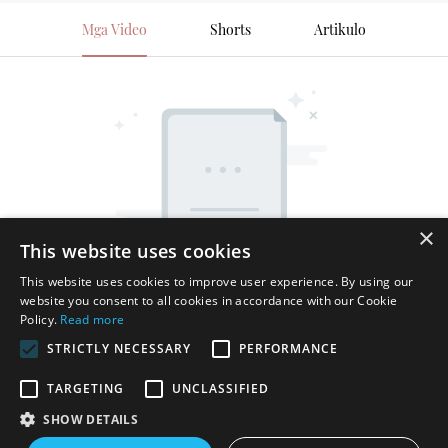
Mga Video
Shorts
Artikulo
×
This website uses cookies
This website uses cookies to improve user experience. By using our
website you consent to all cookies in accordance with our Cookie
Policy.
Read more
STRICTLY NECESSARY
PERFORMANCE
TARGETING
UNCLASSIFIED
SHOW DETAILS
Karapatang-ari © 2025 Shenzhen Thincen Technology Co., Ltd. -