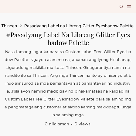
Thincen
Pasadyang Label na Libreng Glitter Eyeshadow Palette
#Pasadyang Label Na Libreng Glitter Eyes
Hadow Palette
Nasa tamang lugar ka para sa Custom Label Free Glitter Eyesha
dow Palette. Ngayon alam mo na, anuman ang iyong hinahanap,
siguradong makikita mo ito sa Thincen. Ginagarantiya namin na
nandito ito sa Thincen. Ang mga Thincen na ito ay dinisenyo at b
inuo alinsunod sa mga pamantayan at pamantayan ng industriy
a. .Nilalayon naming magbigay ng pinakamataas na kalidad na
Custom Label Free Glitter Eyeshadow Palette para sa aming mg
a pangmatagalang customer at aktibo kaming makikipagtulunga
n sa aming mga
0 nilalaman
0 views.