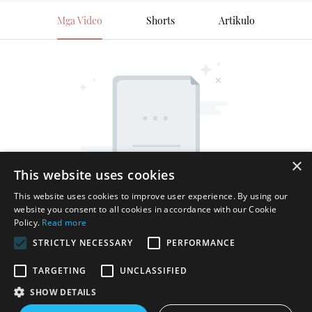
Mga Video
Shorts
Artikulo
×
This website uses cookies
This website uses cookies to improve user experience. By using our
website you consent to all cookies in accordance with our Cookie
Policy.
Read more
STRICTLY NECESSARY
PERFORMANCE
TARGETING
UNCLASSIFIED
SHOW DETAILS
Karapatang-ari © 2025 Shenzhen Thincen Technology Co., Ltd. -