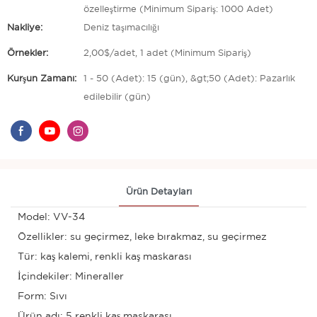
özelleştirme (Minimum Sipariş: 1000 Adet)
Nakliye:
Deniz taşımacılığı
Örnekler:
2,00$/adet, 1 adet (Minimum Sipariş)
Kurşun Zamanı:
1 - 50 (Adet): 15 (gün), &gt;50 (Adet): Pazarlık
edilebilir (gün)
Ürün Detayları
Model: VV-34
Özellikler: su geçirmez, leke bırakmaz, su geçirmez
Tür: kaş kalemi, renkli kaş maskarası
İçindekiler: Mineraller
Form: Sıvı
Ürün adı: 5 renkli kaş maskarası