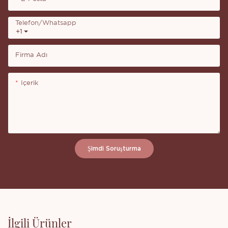
Telefon/whatsapp
+1
Firma Adı
Içerik
Şimdi Soruşturma
İlgili Ürünler