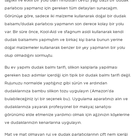
sağlıklı ve etkili bir yolu olan hindistan cevizi yağı bazlı bir dudak
parlatıcısı yapmanız için gereken tüm detayları sunacağım.
Görünüşe göre, sadece iki malzeme kullanarak doğal bir dudak
balsamı/dudak parlatıcısı yapmanın son derece kolay bir yolu
var. Bir süre önce, Kool-Aid ve sfagnum asidi kullanarak kendi
dudak balsamımı yapmıştım ve birkaç kişi bana bunun yerine
doğal malzemeler kullanarak benzer bir şey yapmanın bir yolu
olup olmadığını sormuştu.
Bu ev yapımı dudak balmı tarifi, silikon kalıplarla yapılması
gereken bazı adımlar içerdiği için tipik bir dudak balmı tarifi değil.
Rujunuzu normalde yaptığınız gibi sürün ve ardından
dudaklarınıza bambu silikon tozu uygulayın (Amazon'da
bulabileceğiniz iyi bir seçenek bu). Uygulama aparatınızı alın ve
dudaklarınıza yayarak profesyonel bir makyaj sanatçısı
görünümü elde etmenize yardımcı olmak için ağzınızın köşelerine
ve dudaklarınızın kenarlarına uygulayın.
Mat ve mat olmayan ruj ve dudak parlatıcılarının çift nem içeriği