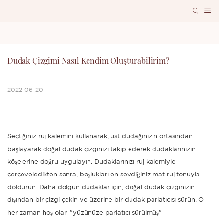
Dudak Çizgimi Nasıl Kendim Oluşturabilirim?
2022-06-20
Seçtiğiniz ruj kalemini kullanarak, üst dudağınızın ortasından
başlayarak doğal dudak çizginizi takip ederek dudaklarınızın
köşelerine doğru uygulayın. Dudaklarınızı ruj kalemiyle
çerçeveledikten sonra, boşlukları en sevdiğiniz mat ruj tonuyla
doldurun. Daha dolgun dudaklar için, doğal dudak çizginizin
dışından bir çizgi çekin ve üzerine bir dudak parlatıcısı sürün. O
her zaman hoş olan "yüzünüze parlatıcı sürülmüş"