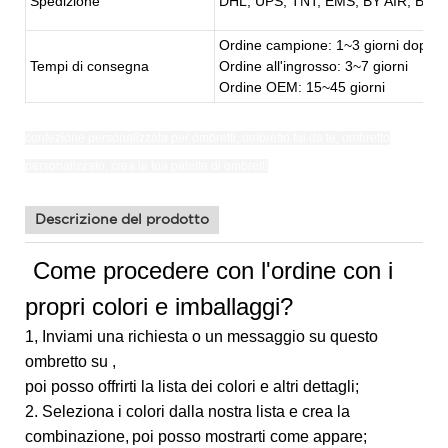
Spedizione
DHL, UPS, TNT, EMS, BY AIR, BY S
Ordine campione: 1~3 giorni dopo i
Tempi di consegna
Ordine all'ingrosso: 3~7 giorni
Ordine OEM: 15~45 giorni
confezione personalizzata per ombretti,
ombretto fai da te,
ombretto
personalizzato, crea la tua palette di ombretti
Descrizione del prodotto
Come procedere con l'ordine con i
propri colori e imballaggi?
1, Inviami una richiesta o un messaggio su questo
ombretto su ,
poi posso offrirti la lista dei colori e altri dettagli;
2. Seleziona i colori dalla nostra lista e crea la
combinazione,
poi posso mostrarti come appare;