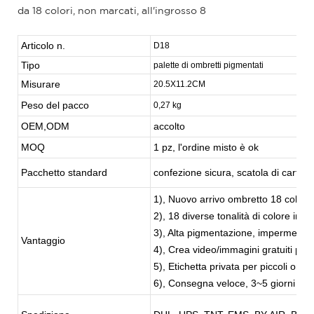
Articolo n.
D18
Tipo
palette di ombretti pigmentati
Misurare
20.5X11.2CM
Peso del pacco
0,27 kg
OEM,ODM
accolto
MOQ
1 pz, l'ordine misto è ok
Pacchetto standard
confezione sicura, scatola di carta, 
1), Nuovo arrivo ombretto 18 colori
2), 18 diverse tonalità di colore in u
3), Alta pigmentazione, impermeabil
Vantaggio
4), Crea video/immagini gratuiti per 
5), Etichetta privata per piccoli ordini
6), Consegna veloce, 3~5 giorni lav