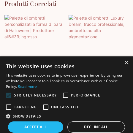
Prodotti Correlati
×
This website uses cookies
This website uses cookies to improve user experience. By using our
Palette Di Ombretti
Palette Di Ombretti Luxury
website you consent to all cookies in accordance with our Cookie
Policy.
Read more
Personalizzati A Forma Di
Dream, Trucco
Bara Di Halloween |
Professionale, Ombretto Ad
STRICTLY NECESSARY
PERFORMANCE
Produttore All'ingrosso
Alta Pigmentazione
TARGETING
UNCLASSIFIED
SHOW DETAILS
Copyright © 2026 Shenzhen Thincen Technology Co., Ltd. -
ACCEPT ALL
DECLINE ALL
www.thincen.com |
Mappa del sito