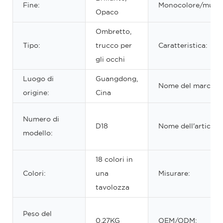
Fine:
Monocolore/multic
Opaco
Ombretto,
Tipo:
trucco per
Caratteristica:
gli occhi
Luogo di
Guangdong,
Nome del marchio
origine:
Cina
Numero di
D18
Nome dell'articolo
modello:
18 colori in
Colori:
una
Misurare:
tavolozza
Peso del
0.27KG
OEM/ODM: