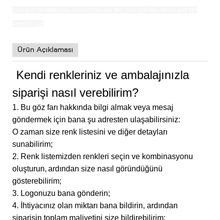
özel göz farı ambalajı,
kendin yap göz farı,
özel göz farı, kendi göz farı
paletini yap
Ürün Açıklaması
Kendi renkleriniz ve ambalajınızla
siparişi nasıl verebilirim?
1. Bu göz farı hakkında bilgi almak veya mesaj
göndermek için bana şu adresten ulaşabilirsiniz:
O zaman size renk listesini ve diğer detayları
sunabilirim;
2. Renk listemizden renkleri seçin ve kombinasyonu
oluşturun,
ardından size nasıl göründüğünü
gösterebilirim;
3. Logonuzu bana gönderin;
4. İhtiyacınız olan miktarı bana bildirin, ardından
siparişin toplam maliyetini size bildirebilirim;