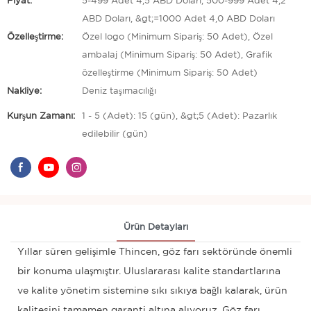
Fiyat:
5-499 Adet 4,5 ABD Doları, 500-999 Adet 4,2
ABD Doları, &gt;=1000 Adet 4,0 ABD Doları
Özelleştirme:
Özel logo (Minimum Sipariş: 50 Adet), Özel
ambalaj (Minimum Sipariş: 50 Adet), Grafik
özelleştirme (Minimum Sipariş: 50 Adet)
Nakliye:
Deniz taşımacılığı
Kurşun Zamanı:
1 - 5 (Adet): 15 (gün), &gt;5 (Adet): Pazarlık
edilebilir (gün)
Ürün Detayları
Yıllar süren gelişimle Thincen, göz farı sektöründe önemli
bir konuma ulaşmıştır. Uluslararası kalite standartlarına
ve kalite yönetim sistemine sıkı sıkıya bağlı kalarak, ürün
kalitesini tamamen garanti altına alıyoruz. Göz farı