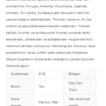
ürünlerimiz Avrupa, Amerika, Avustralya, Uganda,
Umman, Sri Lanka, Surabaya gibi dünyanın dört bir
yanına tedarik edilmektedir. Thincen, tasarım, Ar-Ge,
üretim ve güncellemelere kendini adamıştır. Yüksek
kaliteli ürünler ve profesyonel hizmet sunarak farklı
alanlardan, ülkelerden ve bölgelerden müşterilerimizi
memnun etmeyi umuyoruz. Herhangi bir sorunuz veya
probleminiz varsa, lütfen web sitemizde listelenen
iletişim bilgilerini kullanarak istediğiniz zaman bizimle
iletişime geçin.
Kullanmak:
EYE
Bileşen:
Min
Göz Farı
Biçim:
Toz
Ku
Türü:
Sona
Tek renk/çok
Yuk
Parıltılı, Mat
ermek:
renkli:
re