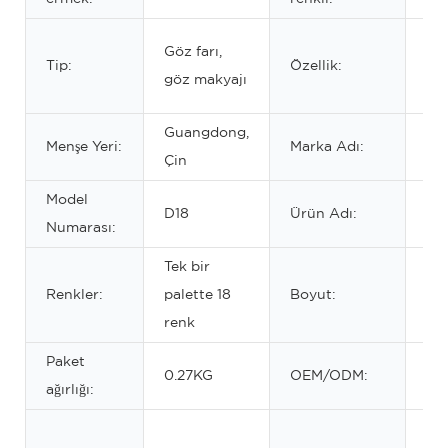
Su
Göz farı,
Tip:
Özellik:
PA
göz makyajı
MA
Guangdong,
Menşe Yeri:
Marka Adı:
OE
Çin
Model
öze
D18
Ürün Adı:
Numarası:
amb
Tek bir
Renkler:
palette 18
Boyut:
20
renk
Paket
öze
0.27KG
OEM/ODM:
ağırlığı:
eti
yü