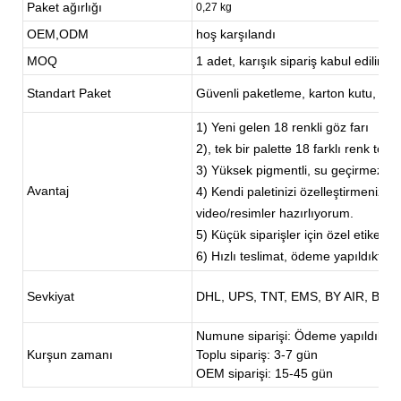
Paket ağırlığı
0,27 kg
OEM,ODM
hoş karşılandı
MOQ
1 adet, karışık sipariş kabul edilir.
Standart Paket
Güvenli paketleme, karton kutu, isteğe
1) Yeni gelen 18 renkli göz farı
2), tek bir palette 18 farklı renk tonu
3) Yüksek pigmentli, su geçirmez v
Avantaj
4) Kendi paletinizi özelleştirmeniz d
video/resimler hazırlıyorum.
5) Küçük siparişler için özel etiket;
6) Hızlı teslimat, ödeme yapıldıktan 
Sevkiyat
DHL, UPS, TNT, EMS, BY AIR, BY S
Numune siparişi: Ödeme yapıldıktan
Kurşun zamanı
Toplu sipariş: 3-7 gün
OEM siparişi: 15-45 gün