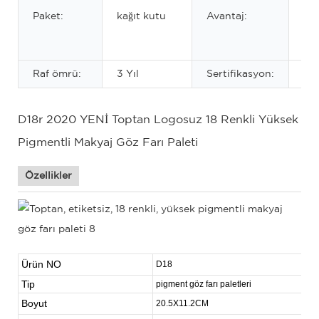
pig
Paket:
kağıt kutu
Avantaj:
ge
uz
Raf ömrü:
3 Yıl
Sertifikasyon:
MS
D18r 2020 YENİ Toptan Logosuz 18 Renkli Yüksek
Pigmentli Makyaj Göz Farı Paleti
Özellikler
Ürün NO
D18
Tip
pigment göz farı paletleri
Boyut
20.5X11.2CM