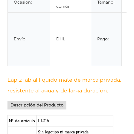
Ocasión:
Tamaño:
11*
común
Tr
ba
We
Envío:
DHL
Pago:
Un
Mo
Pa
Lápiz labial líquido mate de marca privada,
resistente al agua y de larga duración.
Descripción del Producto
N° de artículo
L1#15
Sin logotipo ni marca privada