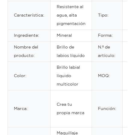
Resistente al
Característica:
agua, alta
Tipo:
Láp
pigmentación
Ingrediente:
Mineral
Forma:
Lí
Nombre del
Brillo de
N.º de
L1
producto:
labios líquido
artículo:
Brillo labial
Color:
líquido
MOQ:
50
multicolor
Maq
Crea tu
bel
Marca:
Función:
propia marca
lab
da
Maquillaje