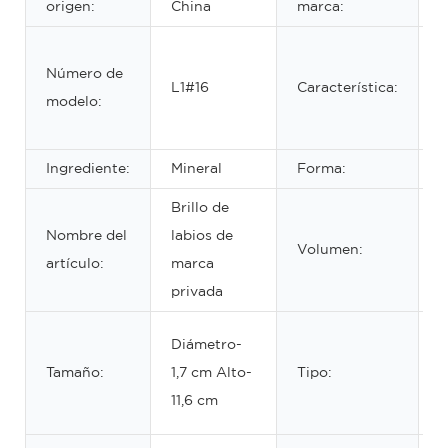
origen:
China
marca:
R
Número de
a
L1#16
Característica:
modelo:
d
d
Ingrediente:
Mineral
Forma:
L
Brillo de
Nombre del
labios de
Volumen:
8
artículo:
marca
privada
B
Diámetro-
l
Tamaño:
1,7 cm Alto-
Tipo:
c
11,6 cm
p