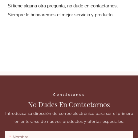
Si tiene alguna otra pregunta, no dude en contactarnos.
Siempre le brindaremos el mejor servicio y producto.
Labios Maquillaje Cosméticos Venta al por mayor Brillo labial líquido
vegano Brillo labial transparente Marca privada
Labios Maquillaje Cosméticos Venta al por mayor Brillo labial líquido
vegano Brillo labial transparente Marca privada
Labios Maquillaje Cosméticos Venta al por mayor Brillo labial líquido
vegano Brillo labial transparente Marca privada
Contáctanos
No Dudes En Contactarnos
Introduzca su dirección de correo electrónico para ser el primero
en enterarse de nuevos productos y ofertas especiales.
Nombre