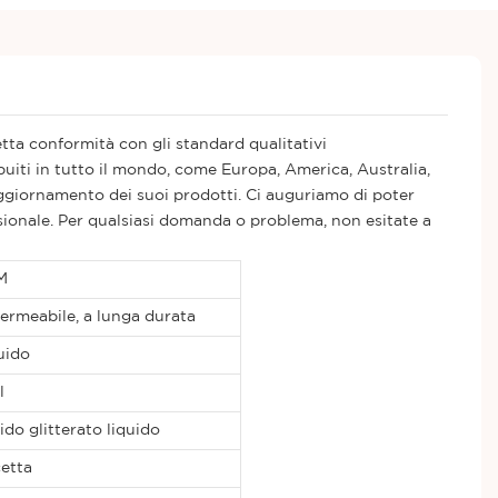
tta conformità con gli standard qualitativi
ibuiti in tutto il mondo, come Europa, America, Australia,
aggiornamento dei suoi prodotti. Ci auguriamo di poter
fessionale. Per qualsiasi domanda o problema, non esitate a
M
ermeabile, a lunga durata
uido
l
ido glitterato liquido
etta