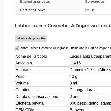
Etichetta privata:
Benvenuto
Certificazione:
MSDS
Labbra Trucco Cosmetici All'ingrosso Lucid
Mostra del prodotto
Nome dell'articolo
Lucidalabbra trasparen
Articolo n.
L1#16
Misurare
Diametro-1,7 cm Altezz
Peso
40 g
Volume
8 ml
Caratteristica
Di lunga durata
Durata di conservazione
3 anni
Etichetta privata
300 pezzi, quindi stamp
OEM,ODM
Benvenuti