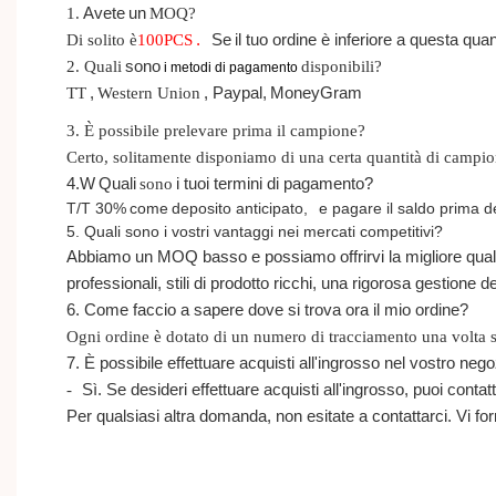
1.
Avete
un
MOQ?
Di solito è
100
PCS
.
Se
il tuo ordine è inferiore a questa qua
2. Quali
sono
disponibili?
i metodi di pagamento
TT
,
Western Union
, Paypal,
MoneyGram
3. È possibile prelevare prima il campione?
Certo, solitamente disponiamo di una certa quantità di campio
4.W
Quali
sono
i tuoi termini di pagamento?
T/T 30%
come
deposito anticipato,
e pagare il saldo prima d
5. Quali sono i vostri vantaggi nei mercati competitivi?
Abbiamo un MOQ basso e possiamo offrirvi la migliore qualità 
professionali, stili di prodotto ricchi, una rigorosa gestione
6. Come faccio a sapere dove si trova ora il mio ordine?
Ogni ordine è dotato di un numero di tracciamento una volta s
7. È possibile effettuare acquisti all'ingrosso nel vostro neg
-
Sì. Se desideri effettuare acquisti all'ingrosso, puoi contatt
Per qualsiasi altra domanda, non esitate a contattarci. Vi fo
Labbra Trucco Cosmetici All'ingrosso Lucidalabbra Liquido Vegano Luci
Labbra Trucco Cosmetici All'ingrosso Lucidalabbra Liquido Vegano Luci
Labbra Trucco Cosmetici All'ingrosso Lucidalabbra Liquido Vegano Luci