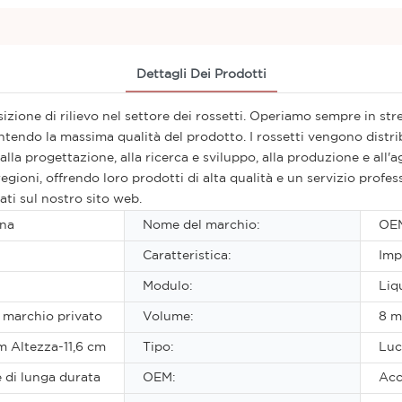
Dettagli Dei Prodotti
zione di rilievo nel settore dei rossetti. Operiamo sempre in stre
rantendo la massima qualità del prodotto. I rossetti vengono distr
la progettazione, alla ricerca e sviluppo, alla produzione e all'
 regioni, offrendo loro prodotti di alta qualità e un servizio pro
ati sul nostro sito web.
na
Nome del marchio:
OE
Caratteristica:
Imp
Modulo:
Liq
 marchio privato
Volume:
8 m
m Altezza-11,6 cm
Tipo:
Luc
 di lunga durata
OEM:
Acc