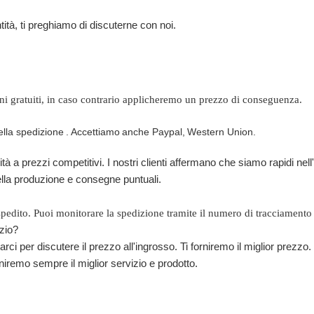
ntità, ti preghiamo di discuterne con noi.
ni gratuiti, in caso contrario applicheremo un prezzo di conseguenza.
ella spedizione
.
Accettiamo
anche Paypal,
Western Union.
a prezzi competitivi. I nostri clienti affermano che siamo rapidi nell
 della produzione e consegne puntuali.
pedito. Puoi monitorare la spedizione tramite il numero di tracciamento 
ozio?
arci per discutere il prezzo all'ingrosso. Ti forniremo il miglior prezzo.
rniremo sempre il miglior servizio e prodotto.
dalabbra Trasparente Etichetta Privata
dalabbra Trasparente Etichetta Privata
dalabbra Trasparente Etichetta Privata