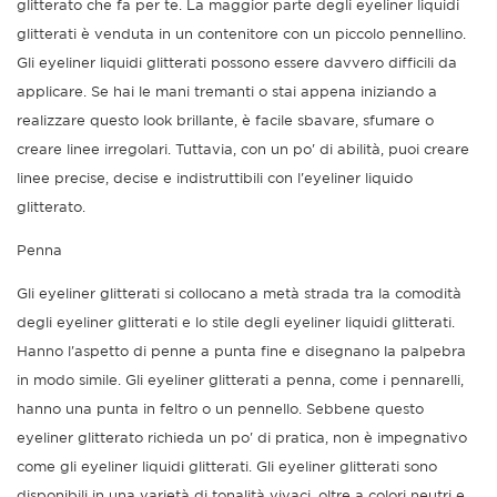
glitterato che fa per te. La maggior parte degli eyeliner liquidi
glitterati è venduta in un contenitore con un piccolo pennellino.
Gli eyeliner liquidi glitterati possono essere davvero difficili da
applicare. Se hai le mani tremanti o stai appena iniziando a
realizzare questo look brillante, è facile sbavare, sfumare o
creare linee irregolari. Tuttavia, con un po' di abilità, puoi creare
linee precise, decise e indistruttibili con l'eyeliner liquido
glitterato.
Penna
Gli eyeliner glitterati si collocano a metà strada tra la comodità
degli eyeliner glitterati e lo stile degli eyeliner liquidi glitterati.
Hanno l'aspetto di penne a punta fine e disegnano la palpebra
in modo simile. Gli eyeliner glitterati a penna, come i pennarelli,
hanno una punta in feltro o un pennello. Sebbene questo
eyeliner glitterato richieda un po' di pratica, non è impegnativo
come gli eyeliner liquidi glitterati. Gli eyeliner glitterati sono
disponibili in una varietà di tonalità vivaci, oltre a colori neutri e