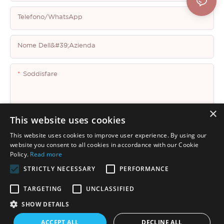
Telefono/WhatsApp
Nome Dell&#39;azienda
Soddisfare
×
This website uses cookies
This website uses cookies to improve user experience. By using our
Invia Domanda Ora
website you consent to all cookies in accordance with our Cookie
Policy.
Read more
STRICTLY NECESSARY
PERFORMANCE
TARGETING
UNCLASSIFIED
SHOW DETAILS
Copyright © 2026 Shenzhen Thincen Technology Co., Ltd. -
ACCEPT ALL
DECLINE ALL
www.thincen.com |
Mappa del sito