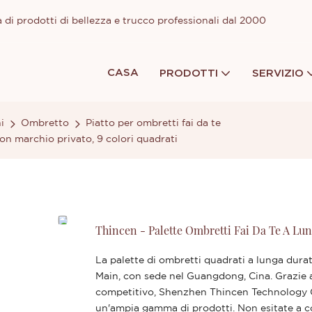
 di prodotti di bellezza e trucco professionali dal 2000
CASA
PRODOTTI
SERVIZIO
i
Ombretto
Piatto per ombretti fai da te
con marchio privato, 9 colori quadrati
Thincen - Palette Ombretti Fai Da Te A Lu
La palette di ombretti quadrati a lunga dura
Main, con sede nel Guangdong, Cina. Grazie al
competitivo, Shenzhen Thincen Technology C
un'ampia gamma di prodotti. Non esitate a co