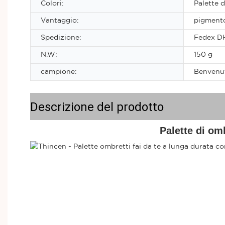
Colori:
Palette d
Vantaggio:
pigmento
Spedizione:
Fedex D
N.W:
150 g
campione:
Benvenu
Descrizione del prodotto
Palette di om