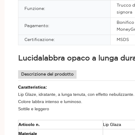
Trucco di
Funzione:
signora
Bonifico
Pagamento:
MoneyGr
Certificazione:
MSDS
Lucidalabbra opaco a lunga dura
Descrizione del prodotto
Caratteristica:
Lip Glaze, idratante, a lunga tenuta, con effetto nebulizzante.
Colore labbra intenso e luminoso.
Sottile e leggero
Articolo n.
Lip Glaza
mist l
Materiale
rossetto mineral