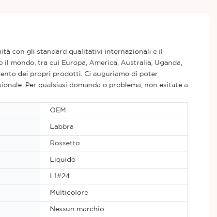
à con gli standard qualitativi internazionali e il
to il mondo, tra cui Europa, America, Australia, Uganda,
mento dei propri prodotti. Ci auguriamo di poter
fessionale. Per qualsiasi domanda o problema, non esitate a
OEM
Labbra
Rossetto
Liquido
L1#24
Multicolore
Nessun marchio