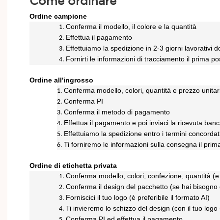
Come ordinare
Ordine campione
Conferma il modello, il colore e la quantità
1.
Effettua il pagamento
2.
Effettuiamo la spedizione in 2-3 giorni lavorativi
3.
Fornirti le informazioni di tracciamento il prima po
4.
Ordine all'ingrosso
Conferma modello, colori, quantità e prezzo unitar
1.
Conferma PI
2.
Conferma il metodo di pagamento
3.
Effettua il pagamento e poi inviaci la ricevuta banc
4.
Effettuiamo la spedizione entro i termini concorda
5.
Ti forniremo le informazioni sulla consegna il prim
6.
Ordine di etichetta privata
Conferma modello, colori, confezione, quantità (e
1.
Conferma il design del pacchetto (se hai bisogno 
2.
Forniscici il tuo logo (è preferibile il formato AI)
3.
Ti invieremo lo schizzo del design (con il tuo logo
4.
Conferma PI ed effettua il pagamento
5.