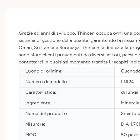
Grazie ad anni di sviluppo, Thincen occupa oggi una posi
sistema di gestione della qualità, garantendo la massima 
Oman, Sri Lanka e Surabaya. Thincen si dedica alla proge
soddisfare clienti provenienti da diversi settori, paesi e
contattarci in qualsiasi momento tramite i recapiti indic
Luogo di origine:
Guangdo
Numero di modello:
L1#24
Caratteristica:
di lunga
Ingrediente:
Minerale
Nome del prodotto:
Smalto p
Misurare:
DIA-1.7C
MOQ:
50 pezzi