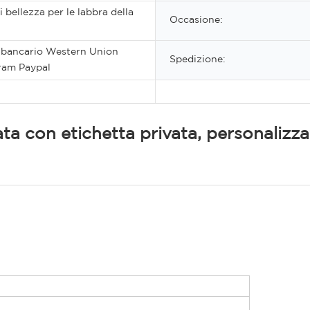
 bellezza per le labbra della
Occasione:
 bancario Western Union
Spedizione:
am Paypal
ta con etichetta privata, personalizz
ip Glaze
e Lip Glaze