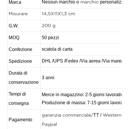
Nessun marchio o
personalizzat
Marca
marchio
Misurare
14,5X11X1,3 cm
G.W.
200 g
MOQ
50 pezzi
scatola di carta
Confezione
DHL /UPS /Fedex /Via aerea /Via mare/T
Spedizione
Durata di
3 anni
conservazione
Tempi di
Merce in magazzino: 2-5 giorni lavorativi
Produzione di massa: 7-15 giorni lavorativi
consegna
TT /
garanzia commerciale/
Western Un
Pagamento
Paypal