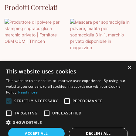
Prodotti Correlati
×
This website uses cookies
This website uses cookies to improve user experience. By using our
Produttore Di Polvere Per
Mascara Per Sopracciglia In
website you consent to all cookies in accordance with our Cookie
Policy.
Read more
Stamping Sopracciglia A
Polvere, Matita Per
Marchio Privato | Fornitore
Sopracciglia 3 In 1, Marchio
STRICTLY NECESSARY
PERFORMANCE
OEM ODM | Thincen
Privato Disponibile In
TARGETING
UNCLASSIFIED
Magazzino
SHOW DETAILS
Copyright © 2026 Shenzhen Thincen Technology Co., Ltd. -
ACCEPT ALL
DECLINE ALL
www.thincen.com |
Mappa del sito