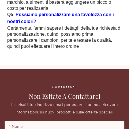
marchio, altrimenti ti basterà aggiungere un piccolo
costo per realizzarla.
Q5
.
Possiamo personalizzare una tavolozza con i
nostri colori?
Certamente, fammi sapere i dettagli della tua richiesta di
personalizzazione, quindi possiamo prima
personalizzare i campioni per te e testare la qualità,
quindi puoi effettuare l'intero ordine
r Pennelli per il trucco con
marchio privato
Contattaci
Non Esitate A Contattarci
Inserisci il tuo indirizzo email per essere il primo a ricevere
informazioni sui nuovi prodotti e sulle offerte speciali.
Nome