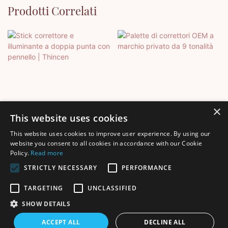
Prodotti Correlati
×
This website uses cookies
This website uses cookies to improve user experience. By using our
Stick Correttore E
Palette Di Correttori OEM A
website you consent to all cookies in accordance with our Cookie
Policy.
Read more
Illuminante A Doppia Punta
Marchio Privato Da 9
Con Pennello | Thincen
Tonalità
STRICTLY NECESSARY
PERFORMANCE
TARGETING
UNCLASSIFIED
SHOW DETAILS
Copyright © 2026 Shenzhen Thincen Technology Co., Ltd. -
ACCEPT ALL
DECLINE ALL
www.thincen.com |
Mappa del sito