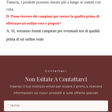
Tuttavia, i prodotti possono durare più a lungo se trattati con
cura.
D: Posso ricevere dei campioni per testare la qualità prima di
effettuare un ordine vero e proprio?
A: Sì, verranno forniti campioni per eventuali test di qualità
prima di un ordine reale
Contattaci
Non Esitate A Contattarci
Inserisci il tuo indirizzo email per essere il primo a ricevere
informazioni sui nuovi prodotti e sulle offerte speciali.
Nome