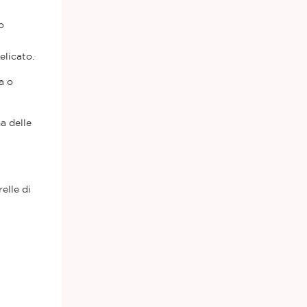
o
elicato.
a o
a delle
elle di
l