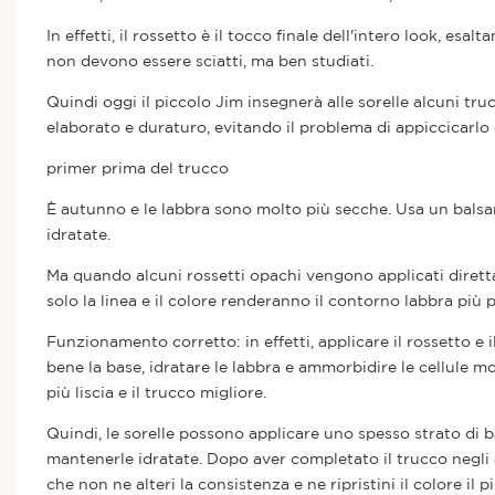
In effetti, il rossetto è il tocco finale dell'intero look, esa
non devono essere sciatti, ma ben studiati.
Quindi oggi il piccolo Jim insegnerà alle sorelle alcuni tru
elaborato e duraturo, evitando il problema di appiccicarlo 
primer prima del trucco
È autunno e le labbra sono molto più secche. Usa un balsa
idratate.
Ma quando alcuni rossetti opachi vengono applicati diretta
solo la linea e il colore renderanno il contorno labbra più p
Funzionamento corretto: in effetti, applicare il rossetto e i
bene la base, idratare le labbra e ammorbidire le cellule m
più liscia e il trucco migliore.
Quindi, le sorelle possono applicare uno spesso strato di ba
mantenerle idratate. Dopo aver completato il trucco negli al
che non ne alteri la consistenza e ne ripristini il colore il pi