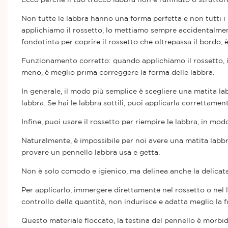
Non tutte le labbra hanno una forma perfetta e non tutti i
applichiamo il rossetto, lo mettiamo sempre accidentalmen
fondotinta per coprire il rossetto che oltrepassa il bordo, è
Funzionamento corretto: quando applichiamo il rossetto, i
meno, è meglio prima correggere la forma delle labbra.
In generale, il modo più semplice è scegliere una matita lab
labbra. Se hai le labbra sottili, puoi applicarla correttam
Infine, puoi usare il rossetto per riempire le labbra, in modo
Naturalmente, è impossibile per noi avere una matita labbra
provare un pennello labbra usa e getta.
Non è solo comodo e igienico, ma delinea anche la delicata
Per applicarlo, immergere direttamente nel rossetto o nel l
controllo della quantità, non indurisce e adatta meglio la 
Questo materiale floccato, la testina del pennello è morbi