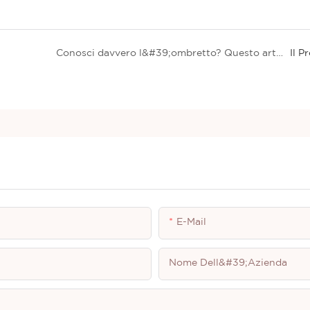
Conosci davvero l&#39;ombretto? Questo articolo ti aiuterà a comprenderlo appieno
Il P
E-Mail
Nome Dell&#39;azienda