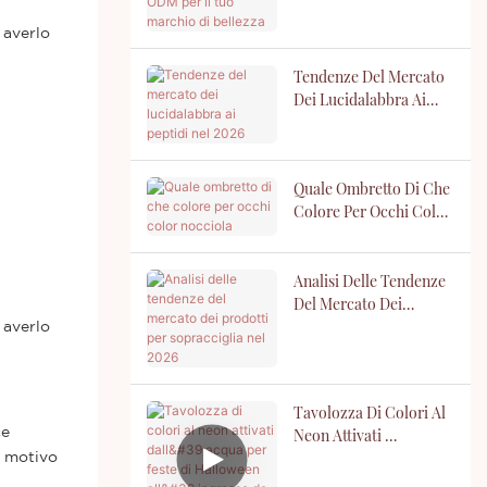
ODM Per Il Tuo
Marchio Di Bellezza
 averlo
Tendenze Del Mercato
Dei Lucidalabbra Ai
Peptidi Nel 2026
Quale Ombretto Di Che
Colore Per Occhi Color
Nocciola
Analisi Delle Tendenze
Del Mercato Dei
Prodotti Per
 averlo
Sopracciglia Nel 2026
Tavolozza Di Colori Al
Neon Attivati ​​
ce
Dall'acqua Per Feste Di
l motivo
Halloween All'ingrosso