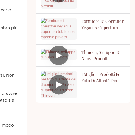
Da 8 Colori
icarlo
Fornitore Di Correttori
Vegani A Copertura
abbra più
Totale Con Marchio
Privato
Thincen, Sviluppo Di
e
Nuovi Prodotti
I Migliori Prodotti Per
rsi. Non
Foto Di Attività Dei
Dipendenti | Prezzo Di
Fabbrica Thincen -
 idratare
Thincen
tto sia
in modo