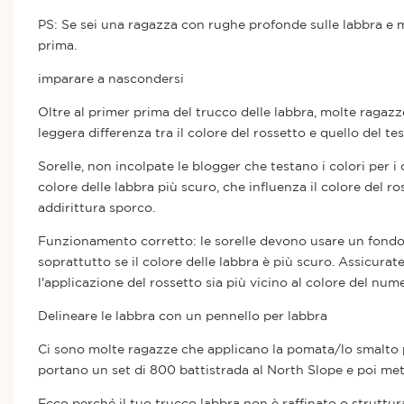
PS: Se sei una ragazza con rughe profonde sulle labbra e m
prima.
imparare a nascondersi
Oltre al primer prima del trucco delle labbra, molte ragaz
leggera differenza tra il colore del rossetto e quello del tes
Sorelle, non incolpate le blogger che testano i colori per i 
colore delle labbra più scuro, che influenza il colore del ro
addirittura sporco.
Funzionamento corretto: le sorelle devono usare un fondotin
soprattutto se il colore delle labbra è più scuro. Assicurat
l'applicazione del rossetto sia più vicino al colore del nu
Delineare le labbra con un pennello per labbra
Ci sono molte ragazze che applicano la pomata/lo smalto p
portano un set di 800 battistrada al North Slope e poi met
Ecco perché il tuo trucco labbra non è raffinato o struttura