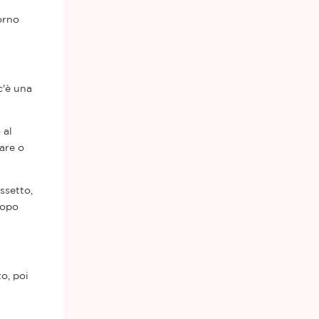
orno
c'è una
 al
lare o
ssetto,
dopo
o, poi