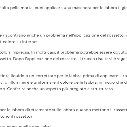
olta pelle morta, puoi applicare una maschera per le labbra il gi
ze riscontrano anche un problema nell'applicazione del rossetto: 
t colore su Internet.
colori imprecisi. In molti casi, il problema potrebbe essere dovuto
ssetto. Dopo l'applicazione del rossetto, il trucco risulterà irrego
ta liquido o un correttore per le labbra prima di applicare il ro
evi di illuminare e uniformare il colore delle labbra, in modo che 
mero. Conferirà anche un aspetto più pregiato e strutturato.
er le labbra direttamente sulle labbra quando mettono il rossett
tono il rossetto?
to come quello degli altri.