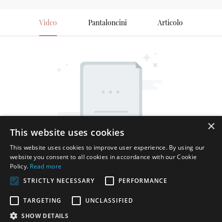
Video
Pantaloncini
Articolo
×
This website uses cookies
This website uses cookies to improve user experience. By using our
website you consent to all cookies in accordance with our Cookie
Policy.
Read more
STRICTLY NECESSARY
PERFORMANCE
TARGETING
UNCLASSIFIED
SHOW DETAILS
Copyright © 2026 Shenzhen Thincen Technology Co., Ltd. -