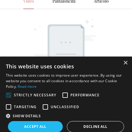
Video
Pantaloncini
Articolo
×
This website uses cookies
This website uses cookies to improve user experience. By using our
website you consent to all cookies in accordance with our Cookie
Policy.
Read more
STRICTLY NECESSARY
PERFORMANCE
TARGETING
UNCLASSIFIED
SHOW DETAILS
Copyright © 2026 Shenzhen Thincen Technology Co., Ltd. -
ACCEPT ALL
DECLINE ALL
www.thincen.com |
Mappa del sito