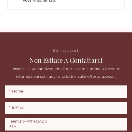
vostre esigenze.
Contattaci
Non Esitate A Contattarci
Inserisci il tuo indirizzo email per essere il primo a ricevere
informazioni sui nuovi prodotti e sulle offerte speciali.
Nome
E-Mail
Telefono/WhatsApp
+1