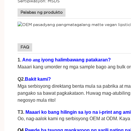
Sertipikasyon: MSDS
Palabas ng produkto
FAQ
1.
Ano
ang
iyong halimbawang patakaran?
Maaari kang umorder ng mga sample bago ang bulk or
Q2.
Bakit kami?
Mga serbisyong direktang benta mula sa pabrika at ma
pangako sa bawat pagkakataon. Huwag mag-atubiling 
negosyo mula rito!
T3.
Maaari ko bang hilingin sa iyo na i-print ang am
Oo, nag-aalok kami ng serbisyong OEM at ODM. Kaya 
Q4.
Pwede ba tayong magkaroon ng sarili nating pa