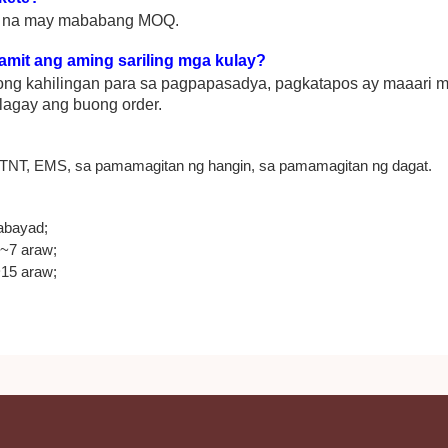
ete na may mababang MOQ.
amit ang aming sariling mga kulay?
yong kahilingan para sa pagpapasadya, pagkatapos ay maaari 
lagay ang buong order.
TNT, EMS, sa pamamagitan ng hangin, sa pamamagitan ng dagat.
abayad;
3~7 araw;
~15 araw;