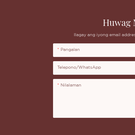
Huwag 
Ilagay ang iyong email addr
Pangalan
Telepono/whatsApp
Nilalaman