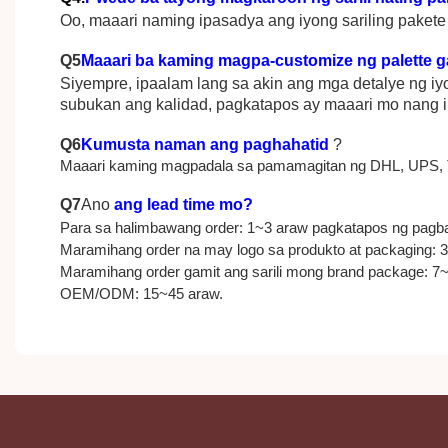
Oo, maaari naming ipasadya ang iyong sariling pak
Q5
Maaari ba kaming magpa-customize ng palette g
Siyempre, ipaalam lang sa akin ang mga detalye ng i
subukan ang kalidad, pagkatapos ay maaari mo nang i
Q6
Kumusta naman ang paghahatid
?
Maaari kaming magpadala sa pamamagitan ng DHL, UPS, 
Q7
Ano
ang lead time mo?
Para sa halimbawang order: 1~3 araw pagkatapos ng pagb
Maramihang order na may logo sa produkto at packaging: 
Maramihang order gamit ang sarili mong brand package: 7
OEM/ODM: 15~45 araw.