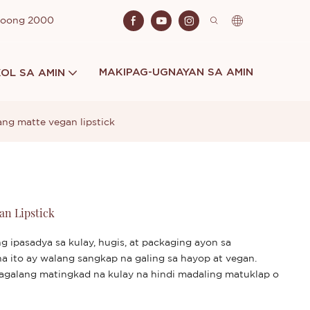
Noong 2000
MAKIPAG-UGNAYAN SA AMIN
OL SA AMIN
g matte vegan lipstick
n Lipstick
ng ipasadya sa kulay, hugis, at packaging ayon sa
a ito ay walang sangkap na galing sa hayop at vegan.
agalang matingkad na kulay na hindi madaling matuklap o