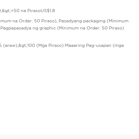
,&gt;=50 na PirasoUS$1.8
imum na Order: 50 Piraso), Pasadyang packaging (Minimum
, Pagpapasadya ng graphic (Minimum na Order: 50 Piraso)
t
:15 (araw),&gt;100 (Mga Piraso):Maaaring Pag-usapan (mga