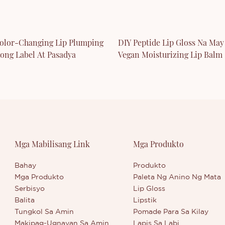
olor-Changing Lip Plumping
DIY Peptide Lip Gloss Na May
dong Label At Pasadya
Vegan Moisturizing Lip Balm
Mga Mabilisang Link
Mga Produkto
Bahay
Produkto
Mga Produkto
Paleta Ng Anino Ng Mata
Serbisyo
Lip Gloss
Balita
Lipstik
Tungkol Sa Amin
Pomade Para Sa Kilay
Makipag-Ugnayan Sa Amin
Lapis Sa Labi