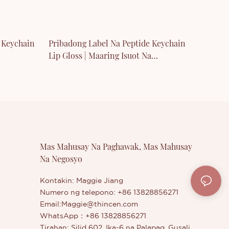
 Keychain
Pribadong Label Na Peptide Keychain
Lip Gloss | Maaring Isuot Na
Pangangalaga Sa Labi
Mas Mahusay Na Paghawak, Mas Mahusay
Na Negosyo
Kontakin: Maggie Jiang
Numero ng telepono: +86 13828856271
Email:
Maggie@thincen.com
WhatsApp：+86 13828856271
Tirahan: Silid 602, Ika-6 na Palapag, Gusali