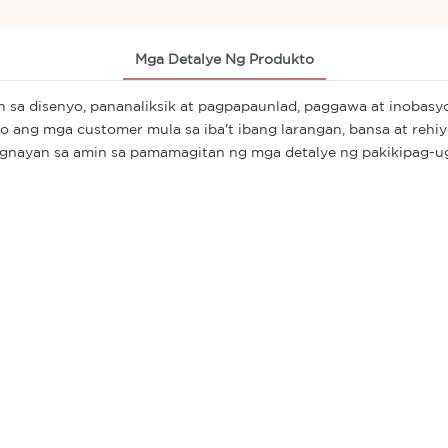
Mga Detalye Ng Produkto
n sa disenyo, pananaliksik at pagpapaunlad, paggawa at inobas
nito ang mga customer mula sa iba't ibang larangan, bansa at 
nayan sa amin sa pamamagitan ng mga detalye ng pakikipag-ugn