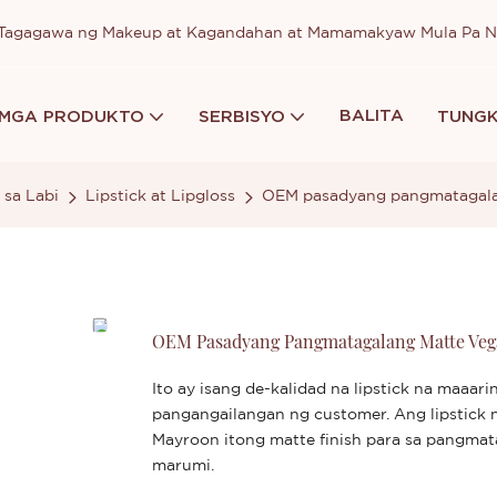
a Tagagawa ng Makeup at Kagandahan at Mamamakyaw Mula Pa 
BALITA
MGA PRODUKTO
SERBISYO
TUNGK
sa Labi
Lipstick at Lipgloss
OEM pasadyang pangmatagalan
OEM Pasadyang Pangmatagalang Matte Vega
Ito ay isang de-kalidad na lipstick na maaari
pangangailangan ng customer. Ang lipstick n
Mayroon itong matte finish para sa pangmat
marumi.