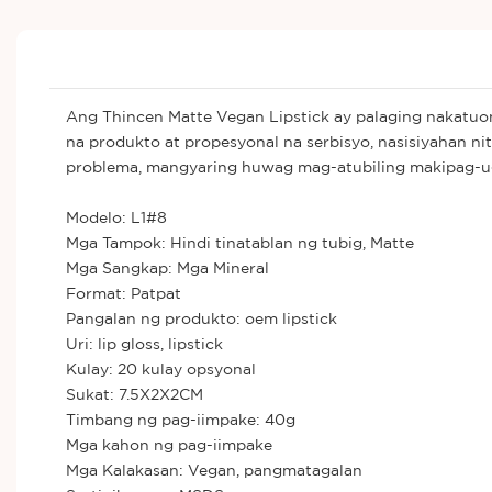
Ang Thincen Matte Vegan Lipstick ay palaging nakatuo
na produkto at propesyonal na serbisyo, nasisiyahan 
problema, mangyaring huwag mag-atubiling makipag-ug
Modelo: L1#8
Mga Tampok: Hindi tinatablan ng tubig, Matte
Mga Sangkap: Mga Mineral
Format: Patpat
Pangalan ng produkto: oem lipstick
Uri: lip gloss, lipstick
Kulay: 20 kulay opsyonal
Sukat: 7.5X2X2CM
Timbang ng pag-iimpake: 40g
Mga kahon ng pag-iimpake
Mga Kalakasan: Vegan, pangmatagalan