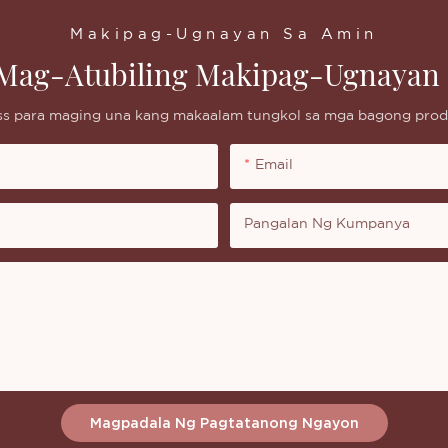
Makipag-Ugnayan Sa Amin
Mag-Atubiling Makipag-Ugnayan 
ess para maging una kang makaalam tungkol sa mga bagong produ
Email
Pangalan Ng Kumpanya
Magpadala Ng Pagtatanong Ngayon