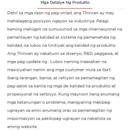
Mga Detalye Ng Produkto
Dahil sa mga taon ng pag-unlad, ang Thincen ay may
mahalagang posisyon ngayon sa industriya. Palagi
kaming mahigpit na sumusunod sa mga internasyonal na
pamantayan ng kalidad at sistema ng pamamahala ng
kalidad, na lubos na tinitiyak ang kalidad ng produkto.
Ang Thincen ay nakatuon sa disenyo, R&D, paggawa, at
mga pag-update ng . Lubos naming inaasahan na
masisiyahan namin ang mga customer mula sa iba't
ibang larangan, bansa, at rehiyon sa pamamagitan ng
pag-aalok sa kanila ng mga de-kalidad na produkto at
propesyonal na serbisyo. Kung mayroon kang anumang
mga katanungan o problema, mangyaring makipag-
ugnayan sa amin anumang oras sa pamamagitan ng
impormasyon sa pakikipag-ugnayan na nakalista sa
aming website.