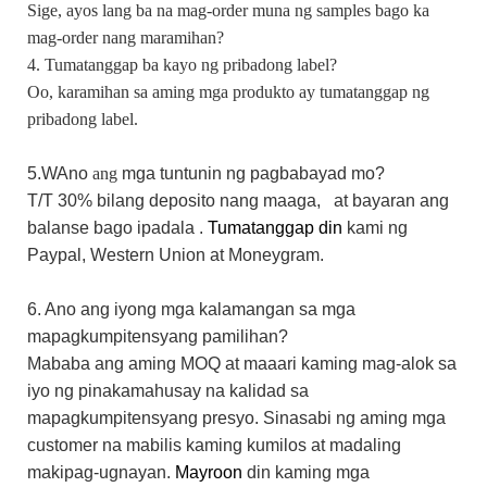
Sige, ayos lang ba na mag-order muna ng samples bago ka
mag-order nang maramihan?
4. Tumatanggap ba kayo ng pribadong label?
Oo, karamihan sa aming mga produkto ay tumatanggap ng
pribadong label.
5.W
Ano
ang
mga tuntunin ng pagbabayad mo?
T/T 30%
bilang
deposito nang maaga,
at bayaran ang
balanse bago ipadala
.
Tumatanggap din
kami
ng
Paypal,
Western Union
at Moneygram.
6. Ano ang iyong mga kalamangan sa mga
mapagkumpitensyang pamilihan?
Mababa ang aming MOQ at maaari kaming mag-alok sa
iyo ng pinakamahusay na kalidad sa
mapagkumpitensyang presyo. Sinasabi ng aming mga
customer na mabilis kaming kumilos at madaling
makipag-ugnayan.
Mayroon
din
kaming mga