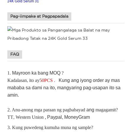
Pag-iimpake at Pagpapadala
FAQ
1.
Mayroon ka bang
MOQ
?
Kadalasan, ito ay
50
PCS
.
Kung
ang iyong order ay mas
mababa sa dami na ito, mangyaring pag-usapan ito sa
amin.
2. Anu-anong mga paraan ng pagbabayad
ang
magagamit?
TT
,
Western Union
, Paypal,
MoneyGram
3. Kung puwedeng kumuha muna ng sample?