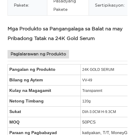
Pasadyang
Pakete:
Sertipikasyon:
Pakete
Mga Produkto sa Pangangalaga sa Balat na may
Pribadong Tatak na 24K Gold Serum
Paglalarawan ng Produkto
Pangalan ng Produkto
24K GOLD SERUM
Bilang ng Aytem
VV-49
Kulay na Magagamit
Transparent
Netong Timbang
120g
Sukat
DIA-3.0CM H-9.3CM
MOQ
50PCS
Paraan ng Pagbabayad
katiyakan, T/T, MoneyGram,