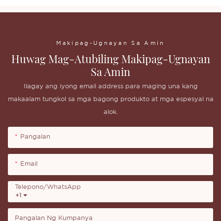
Makipag-Ugnayan Sa Amin
Huwag Mag-Atubiling Makipag-Ugnayan
Sa Amin
Ilagay ang iyong email address para maging una kang
makaalam tungkol sa mga bagong produkto at mga espesyal na
alok.
Pangalan
Email
Telepono/whatsApp
+1
Pangalan Ng Kumpanya