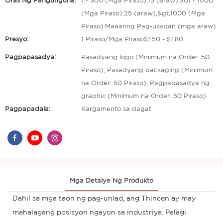
Oras Ng Pangunguna:
1 - 300 (Mga Piraso):15 (araw),301 - 1000
(Mga Piraso):25 (araw),&gt;1000 (Mga
Piraso):Maaaring Pag-usapan (mga araw)
Presyo:
1 Piraso/Mga Piraso$1.50 - $1.80
Pagpapasadya:
Pasadyang logo (Minimum na Order: 50
Piraso), Pasadyang packaging (Minimum
na Order: 50 Piraso), Pagpapasadya ng
graphic (Minimum na Order: 50 Piraso)
Pagpapadala:
Kargamento sa dagat
Mga Detalye Ng Produkto
Dahil sa mga taon ng pag-unlad, ang Thincen ay may
mahalagang posisyon ngayon sa industriya. Palagi