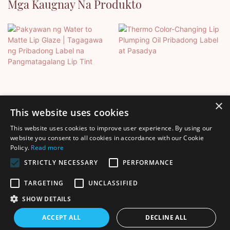
Mga Kaugnay Na Produkto
×
This website uses cookies
This website uses cookies to improve user experience. By using our
Pakyawan Ng Water To
Thermo Color-Changing
website you consent to all cookies in accordance with our Cookie
Policy.
Read more
Matte Lip Glaze | Tagagawa
Lip Plumping Oil Pribadong
Ng Pribadong Label Na
Label At Pasadya
STRICTLY NECESSARY
PERFORMANCE
Pangmatagalang Lip Tint
TARGETING
UNCLASSIFIED
SHOW DETAILS
Karapatang-ari © 2025 Shenzhen Thincen Technology Co., Ltd. -
ACCEPT ALL
DECLINE ALL
www.thincen.com |
Mapa ng Site