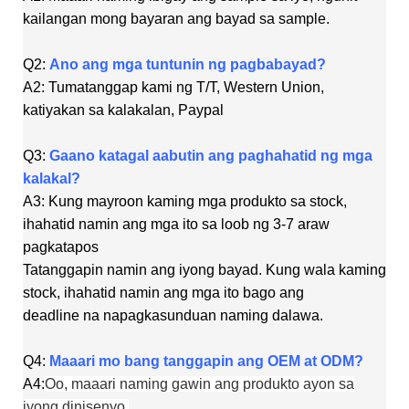
kailangan mong bayaran ang bayad sa sample.
Q2:
Ano ang mga tuntunin ng pagbabayad?
A2: Tumatanggap kami ng T/T, Western Union,
katiyakan sa kalakalan, Paypal
Q3:
Gaano katagal aabutin ang paghahatid ng mga
kalakal?
A3: Kung mayroon kaming mga produkto sa stock,
ihahatid namin ang mga ito sa loob ng 3-7 araw
pagkatapos
Tatanggapin namin ang iyong bayad. Kung wala kaming
stock, ihahatid namin ang mga ito bago ang
deadline na napagkasunduan naming dalawa.
Q4:
Maaari mo bang tanggapin ang OEM at ODM?
A4:
Oo, maaari naming gawin ang produkto ayon sa
iyong dinisenyo.