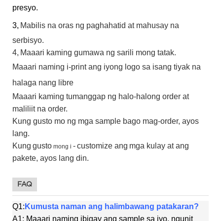
presyo.
3,
Mabilis na oras ng paghahatid at mahusay na
serbisyo.
4,
Maaari kaming gumawa ng sarili mong tatak.
Maaari naming i-print ang iyong logo sa isang tiyak na
halaga nang libre
Maaari kaming tumanggap ng halo-halong order at
maliliit na order.
Kung gusto mo ng mga sample bago mag-order, ayos
lang.
Kung
gusto
-
customize ang
mga kulay at ang
mong i
pakete, ayos lang din.
FAQ
Q1:
Kumusta naman ang halimbawang patakaran?
A1: Maaari naming ibigay ang sample sa iyo, ngunit