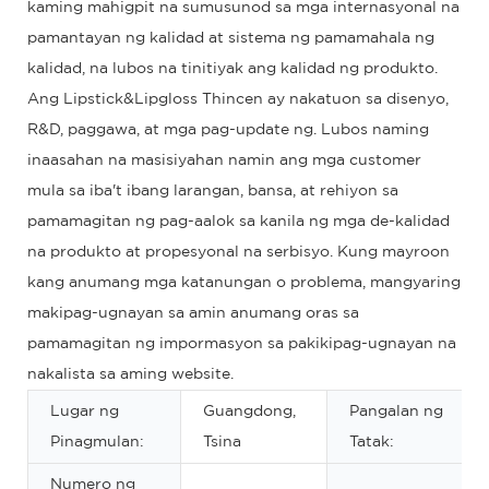
kaming mahigpit na sumusunod sa mga internasyonal na
pamantayan ng kalidad at sistema ng pamamahala ng
kalidad, na lubos na tinitiyak ang kalidad ng produkto.
Ang Lipstick&Lipgloss Thincen ay nakatuon sa disenyo,
R&D, paggawa, at mga pag-update ng. Lubos naming
inaasahan na masisiyahan namin ang mga customer
mula sa iba't ibang larangan, bansa, at rehiyon sa
pamamagitan ng pag-aalok sa kanila ng mga de-kalidad
na produkto at propesyonal na serbisyo. Kung mayroon
kang anumang mga katanungan o problema, mangyaring
makipag-ugnayan sa amin anumang oras sa
pamamagitan ng impormasyon sa pakikipag-ugnayan na
nakalista sa aming website.
Lugar ng
Guangdong,
Pangalan ng
Pinagmulan:
Tsina
Tatak:
Numero ng