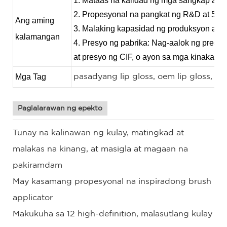
1. Mataas na kalidad ng mga sangkap at m
2. Propesyonal na pangkat ng R&D at 5-sta
Ang aming
3. Malaking kapasidad ng produksyon at m
kalamangan
4. Presyo ng pabrika: Nag-aalok ng pres
at presyo ng CIF, o ayon sa mga kinakaila
Mga Tag
pasadyang lip gloss, oem lip gloss, set
Paglalarawan ng epekto
Tunay na kalinawan ng kulay, matingkad at
malakas na kinang, at masigla at magaan na
pakiramdam
May kasamang propesyonal na inspiradong brush
applicator
Makukuha sa 12 high-definition, malasutlang kulay