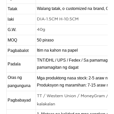
Walang tatak, o
customized na
brand, OEM
Tatak
laki
DIA-1.5CM H-10.5CM
G.W.
40g
MOQ
50 piraso
Itim na kahon na papel
Pagbabalot
TNT/
DHL / UPS / Fedex / Sa pamamagitan
Padala
pamamagitan ng dagat
Oras ng
Mga produktong nasa stock: 2-5 araw ng t
Produksyon ng maramihan: 7-15 araw ng 
pangunguna
TT / Western Union / MoneyGram / Pay
Pagbabayad
kalakalan