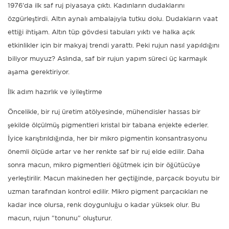
1976'da ilk saf ruj piyasaya çıktı. Kadınların dudaklarını
özgürleştirdi. Altın aynalı ambalajıyla tutku dolu. Dudakların vaat
ettiği ihtişam. Altın tüp gövdesi tabuları yıktı ve halka açık
etkinlikler için bir makyaj trendi yarattı. Peki rujun nasıl yapıldığını
biliyor muyuz? Aslında, saf bir rujun yapım süreci üç karmaşık
aşama gerektiriyor.
İlk adım hazırlık ve iyileştirme
Öncelikle, bir ruj üretim atölyesinde, mühendisler hassas bir
şekilde ölçülmüş pigmentleri kristal bir tabana enjekte ederler.
İyice karıştırıldığında, her bir mikro pigmentin konsantrasyonu
önemli ölçüde artar ve her renkte saf bir ruj elde edilir. Daha
sonra macun, mikro pigmentleri öğütmek için bir öğütücüye
yerleştirilir. Macun makineden her geçtiğinde, parçacık boyutu bir
uzman tarafından kontrol edilir. Mikro pigment parçacıkları ne
kadar ince olursa, renk doygunluğu o kadar yüksek olur. Bu
macun, rujun "tonunu" oluşturur.