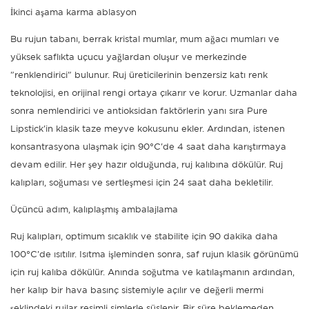
İkinci aşama karma ablasyon
Bu rujun tabanı, berrak kristal mumlar, mum ağacı mumları ve
yüksek saflıkta uçucu yağlardan oluşur ve merkezinde
"renklendirici" bulunur. Ruj üreticilerinin benzersiz katı renk
teknolojisi, en orijinal rengi ortaya çıkarır ve korur. Uzmanlar daha
sonra nemlendirici ve antioksidan faktörlerin yanı sıra Pure
Lipstick'in klasik taze meyve kokusunu ekler. Ardından, istenen
konsantrasyona ulaşmak için 90°C'de 4 saat daha karıştırmaya
devam edilir. Her şey hazır olduğunda, ruj kalıbına dökülür. Ruj
kalıpları, soğuması ve sertleşmesi için 24 saat daha bekletilir.
Üçüncü adım, kalıplaşmış ambalajlama
Ruj kalıpları, optimum sıcaklık ve stabilite için 90 dakika daha
100°C'de ısıtılır. Isıtma işleminden sonra, saf rujun klasik görünümü
için ruj kalıba dökülür. Anında soğutma ve katılaşmanın ardından,
her kalıp bir hava basınç sistemiyle açılır ve değerli mermi
şeklindeki rujlar resimli simlerle süslenir. Bir süre beklemeden,