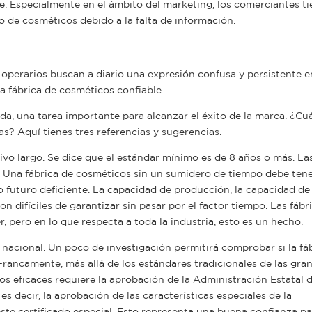
e. Especialmente en el ámbito del marketing, los comerciantes t
o de cosméticos debido a la falta de información.
operarios buscan a diario una expresión confusa y persistente en
 fábrica de cosméticos confiable.
da, una tarea importante para alcanzar el éxito de la marca. ¿Cu
as? Aquí tienes tres referencias y sugerencias.
ivo largo. Se dice que el estándar mínimo es de 8 años o más. Las
. Una fábrica de cosméticos sin un sumidero de tiempo debe tene
o futuro deficiente. La capacidad de producción, la capacidad de 
on difíciles de garantizar sin pasar por el factor tiempo. Las fábr
, pero en lo que respecta a toda la industria, esto es un hecho.
nacional. Un poco de investigación permitirá comprobar si la fá
rancamente, más allá de los estándares tradicionales de las gra
s eficaces requiere la aprobación de la Administración Estatal 
decir, la aprobación de las características especiales de la
ste certificado especial. Esto representa una buena confianza pa