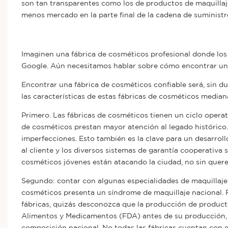
son tan transparentes como los de productos de maquillaj
menos mercado en la parte final de la cadena de suministr
Imaginen una fábrica de cosméticos profesional donde los 
Google. Aún necesitamos hablar sobre cómo encontrar una
Encontrar una fábrica de cosméticos confiable será, sin du
las características de estas fábricas de cosméticos median
Primero. Las fábricas
de cosméticos
tienen un ciclo operat
de cosméticos prestan mayor atención al legado histórico
imperfecciones. Esto también es la clave para un desarroll
al cliente y los diversos sistemas de garantía cooperativa s
cosméticos jóvenes están atacando la ciudad, no sin querer
Segundo: contar con algunas especialidades de maquillaje 
cosméticos presenta un síndrome de maquillaje nacional. F
fábricas, quizás desconozca que la producción de producto
Alimentos y Medicamentos (FDA) antes de su producción, es 
composición nacional. No todas las fábricas cuentan con e