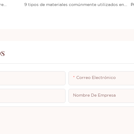
Cómo elegir un fabricante confiable de delineadores de ojos
9 tipos de materiales comúnmente utilizados en cosmética
P
os
Correo Electrónico
Nombre De Empresa