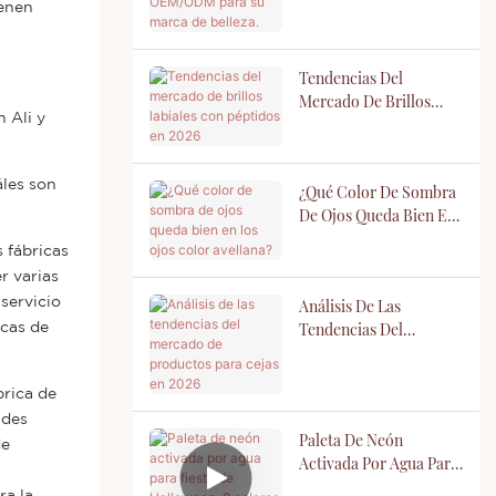
OEM/ODM Para Su
ienen
Marca De Belleza.
Tendencias Del
Mercado De Brillos
 Ali y
Labiales Con Péptidos
En 2026
áles son
¿Qué Color De Sombra
De Ojos Queda Bien En
Los Ojos Color
 fábricas
Avellana?
r varias
servicio
Análisis De Las
Tendencias Del
icas de
Mercado De Productos
Para Cejas En 2026
brica de
ndes
Paleta De Neón
de
Activada Por Agua Para
Fiesta De Halloween, 8
ra la