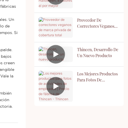
Colores Al Por Mayor
fábricas
Proveedor De
ales. Un
Correctores Veganos
lo de
De Marca Privada De
empos. Si
Cobertura Total
Thincen, Desarrollo De
spalde.
Un Nuevo Producto
 bajos
os creen
tangible
Los Mejores Productos
Vale la
Para Fotos De
Actividades De
Empleados | Precio De
ambién
Fábrica De Thincen -
ación
Thincen
ctoria.