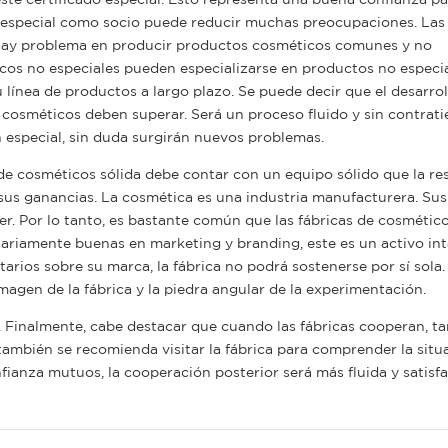
ón especial como socio puede reducir muchas preocupaciones. Las 
 hay problema en producir productos cosméticos comunes y no
icos no especiales pueden especializarse en productos no especi
línea de productos a largo plazo. Se puede decir que el desarrol
cosméticos deben superar. Será un proceso fluido y sin contrati
n especial, sin duda surgirán nuevos problemas.
e cosméticos sólida debe contar con un equipo sólido que la re
sus ganancias. La cosmética es una industria manufacturera. Sus
er. Por lo tanto, es bastante común que las fábricas de cosmétic
sariamente buenas en marketing y branding, este es un activo in
rios sobre su marca, la fábrica no podrá sostenerse por sí sola. 
magen de la fábrica y la piedra angular de la experimentación.
le. Finalmente, cabe destacar que cuando las fábricas cooperan, t
también se recomienda visitar la fábrica para comprender la situ
ianza mutuos, la cooperación posterior será más fluida y satisfa