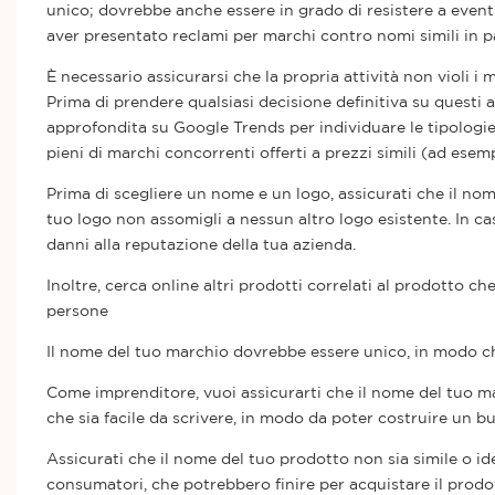
unico; dovrebbe anche essere in grado di resistere a eventu
aver presentato reclami per marchi contro nomi simili in pa
È necessario assicurarsi che la propria attività non violi i
Prima di prendere qualsiasi decisione definitiva su questi a
approfondita su Google Trends per individuare le tipologie 
pieni di marchi concorrenti offerti a prezzi simili (ad esem
Prima di scegliere un nome e un logo, assicurati che il no
tuo logo non assomigli a nessun altro logo esistente. In c
danni alla reputazione della tua azienda.
Inoltre, cerca online altri prodotti correlati al prodotto ch
persone
Il nome del tuo marchio dovrebbe essere unico, in modo che
Come imprenditore, vuoi assicurarti che il nome del tuo ma
che sia facile da scrivere, in modo da poter costruire un bu
Assicurati che il nome del tuo prodotto non sia simile o ide
consumatori, che potrebbero finire per acquistare il prodot