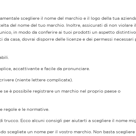
damentale scegliere il nome del marchio e il logo della tua aziend
celta del nome del tuo marchio. Inoltre, assicurati di non violare 
nico, in modo da conferire ai tuoi prodotti un aspetto distintivo
ci da casa, dovrai disporre delle licenze e dei permessi necessari 
bili.
ice, accattivante e facile da pronunciare.
ivere (niente lettere complicate).
e se è possibile registrare un marchio nel proprio paese o
e regole e le normative.
i trucco. Ecco alcuni consigli per aiutarti a scegliere il nome mig
ando scegliete un nome per il vostro marchio. Non basta sceglier