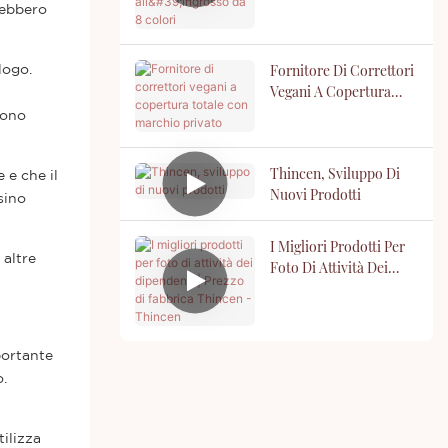
rebbero
Da 8 Colori
Fornitore Di Correttori
logo.
Vegani A Copertura
a
Totale Con Marchio
sono
Privato
Thincen, Sviluppo Di
 e che il
Nuovi Prodotti
sino
I Migliori Prodotti Per
 altre
Foto Di Attività Dei
Dipendenti | Prezzo Di
Fabbrica Thincen -
Thincen
portante
o.
ilizza