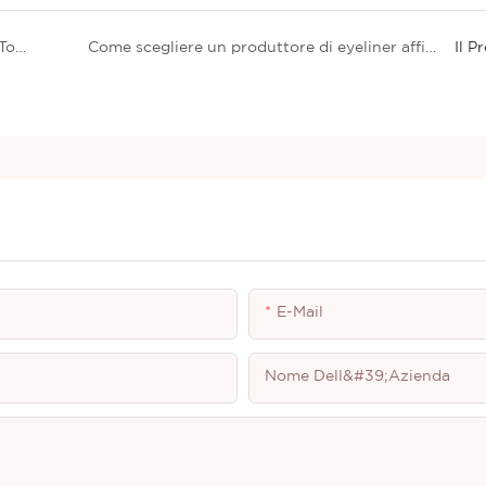
L&#39;era dell&#39;esplosione del traffico su Tik Tok, il marketing del trucco nell&#39;era dei big data
Come scegliere un produttore di eyeliner affidabile
Il P
E-Mail
Nome Dell&#39;azienda