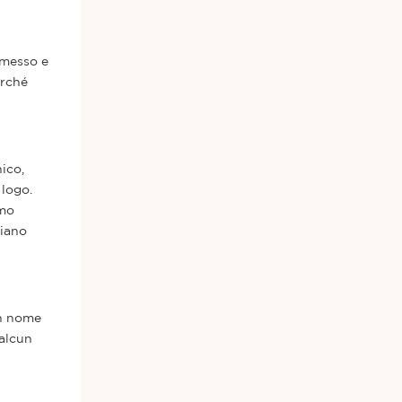
ermesso e
erché
ico,
 logo.
rmo
biano
un nome
ualcun