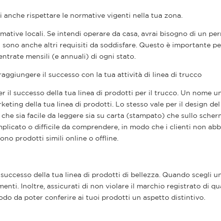
i anche rispettare le normative vigenti nella tua zona.
ormative locali. Se intendi operare da casa, avrai bisogno di un p
i sono anche altri requisiti da soddisfare. Questo è importante p
ntrate mensili (e annuali) di ogni stato.
giungere il successo con la tua attività di linea di trucco
l successo della tua linea di prodotti per il trucco. Un nome un
eting della tua linea di prodotti. Lo stesso vale per il design del
ati che sia facile da leggere sia su carta (stampato) che sullo sche
omplicato o difficile da comprendere, in modo che i clienti non ab
ono prodotti simili online o offline.
 successo della tua linea di prodotti di bellezza. Quando scegli 
menti. Inoltre, assicurati di non violare il marchio registrato di q
do da poter conferire ai tuoi prodotti un aspetto distintivo.