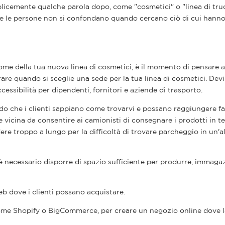
plicemente qualche parola dopo, come "cosmetici" o "linea di tru
he le persone non si confondano quando cercano ciò di cui hann
nome della tua nuova linea di cosmetici, è il momento di pensare 
erare quando si sceglie una sede per la tua linea di cosmetici. Devi
cessibilità per dipendenti, fornitori e aziende di trasporto.
modo che i clienti sappiano come trovarvi e possano raggiungere f
e vicina da consentire ai camionisti di consegnare i prodotti in 
ere troppo a lungo per la difficoltà di trovare parcheggio in un'a
è necessario disporre di spazio sufficiente per produrre, immaga
eb dove i clienti possano acquistare.
ome Shopify o BigCommerce, per creare un negozio online dove l