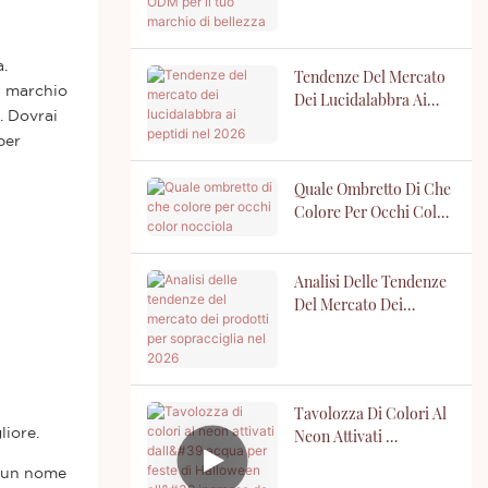
ODM Per Il Tuo
Marchio Di Bellezza
a.
Tendenze Del Mercato
il marchio
Dei Lucidalabbra Ai
. Dovrai
Peptidi Nel 2026
per
Quale Ombretto Di Che
Colore Per Occhi Color
Nocciola
Analisi Delle Tendenze
Del Mercato Dei
Prodotti Per
Sopracciglia Nel 2026
Tavolozza Di Colori Al
Neon Attivati ​​
liore.
Dall'acqua Per Feste Di
e un nome
Halloween All'ingrosso