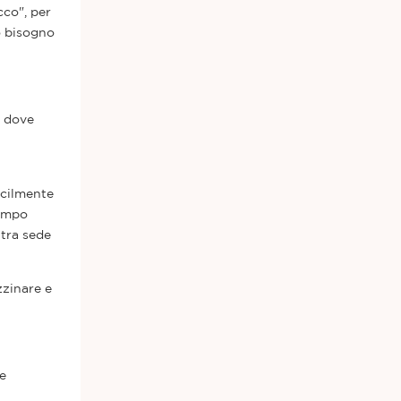
cco", per
o bisogno
a dove
acilmente
tempo
ltra sede
zzinare e
e