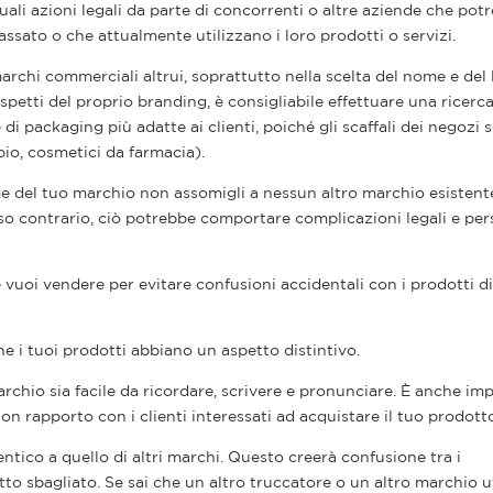
ali azioni legali da parte di concorrenti o altre aziende che pot
ssato o che attualmente utilizzano i loro prodotti o servizi.
 marchi commerciali altrui, soprattutto nella scelta del nome e del 
spetti del proprio branding, è consigliabile effettuare una ricerc
di packaging più adatte ai clienti, poiché gli scaffali dei negozi 
pio, cosmetici da farmacia).
me del tuo marchio non assomigli a nessun altro marchio esistente
aso contrario, ciò potrebbe comportare complicazioni legali e per
e vuoi vendere per evitare confusioni accidentali con i prodotti di
 i tuoi prodotti abbiano un aspetto distintivo.
rchio sia facile da ricordare, scrivere e pronunciare. È anche im
on rapporto con i clienti interessati ad acquistare il tuo prodott
ntico a quello di altri marchi. Questo creerà confusione tra i
to sbagliato. Se sai che un altro truccatore o un altro marchio ut