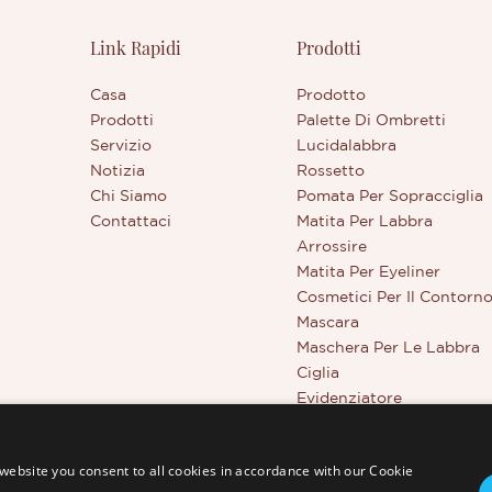
Link Rapidi
Prodotti
Casa
Prodotto
Prodotti
Palette Di Ombretti
Servizio
Lucidalabbra
Notizia
Rossetto
Chi Siamo
Pomata Per Sopracciglia
Contattaci
Matita Per Labbra
Arrossire
Matita Per Eyeliner
Cosmetici Per Il Contorn
Mascara
Maschera Per Le Labbra
Ciglia
Evidenziatore
Strumenti Di Bellezza
Correttore A Copertura T
website you consent to all cookies in accordance with our Cookie