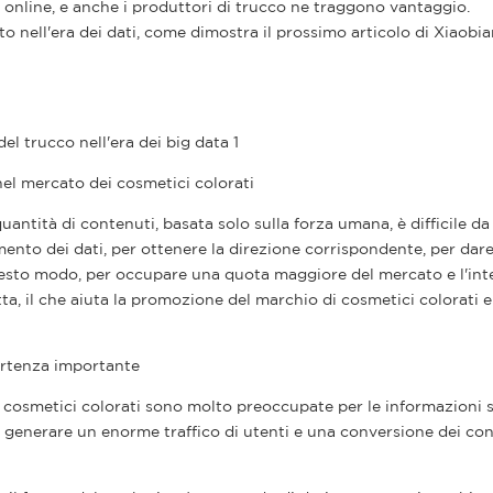
o online, e anche i produttori di trucco ne traggono vantaggio.
to nell'era dei dati, come dimostra il prossimo articolo di Xiaobia
nel mercato dei cosmetici colorati
uantità di contenuti, basata solo sulla forza umana, è difficile d
vamento dei dati, per ottenere la direzione corrispondente, per dar
uesto modo, per occupare una quota maggiore del mercato e l'int
ta, il che aiuta la promozione del marchio di cosmetici colorati e
partenza importante
i cosmetici colorati sono molto preoccupate per le informazioni s
o generare un enorme traffico di utenti e una conversione dei co