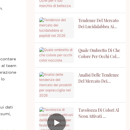
ODM Per Il Tuo
Marchio Di Bellezza
n.
Tendenze Del Mercato
Dei Lucidalabbra Ai
Peptidi Nel 2026
Quale Ombretto Di Che
Colore Per Occhi Color
a contare
Nocciola
e al team
erazione
Analisi Delle Tendenze
 lo
Del Mercato Dei
Prodotti Per
Sopracciglia Nel 2026
ui dati
Tavolozza Di Colori Al
nsumi,
Neon Attivati ​​
Dall'acqua Per Feste Di
Halloween All'ingrosso