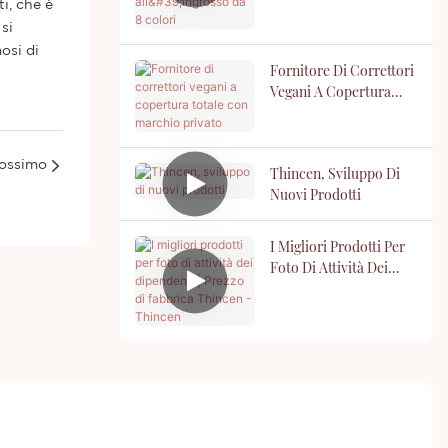
i, che è
Da 8 Colori
si
osi di
Fornitore Di Correttori
Vegani A Copertura
Totale Con Marchio
Privato
rossimo
Thincen, Sviluppo Di
Nuovi Prodotti
I Migliori Prodotti Per
Foto Di Attività Dei
Dipendenti | Prezzo Di
Fabbrica Thincen -
Thincen