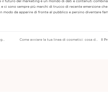
e il futuro del marketing è un mondo di dati e contenuti combinat
 e ci sono sempre più marchi di trucco di recente emersione che 
 in modo da apparire di fronte al pubblico e persino diventare fam
Come scegliere l&#39;eyeliner o l&#39;eyeliner in gel per principianti?
Come avviare la tua linea di cosmetici: cosa devi sapere?
Il P