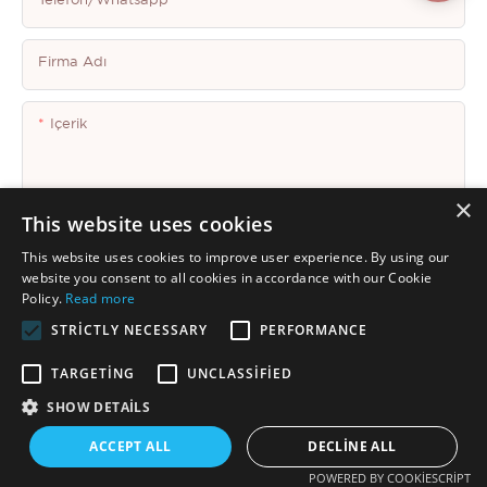
Telefon/whatsapp
Firma Adı
Içerik
×
This website uses cookies
This website uses cookies to improve user experience. By using our
Şimdi Soruşturma
website you consent to all cookies in accordance with our Cookie
Policy.
Read more
STRICTLY NECESSARY
PERFORMANCE
TARGETING
UNCLASSIFIED
SHOW DETAILS
Telif hakkı © 2025 Shenzhen Thincen Technology Co., Ltd. -
ACCEPT ALL
DECLINE ALL
www.thincen.com |
Site Haritası
POWERED BY COOKIESCRIPT