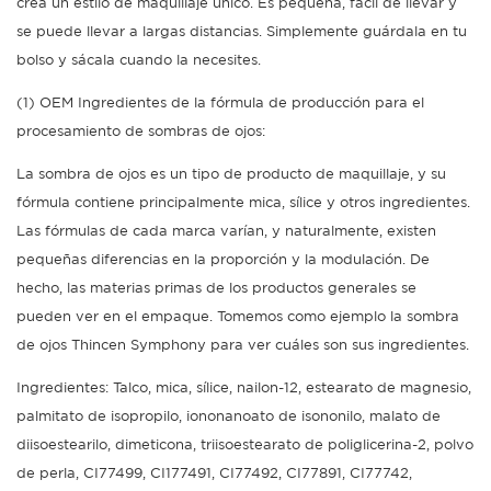
crea un estilo de maquillaje único. Es pequeña, fácil de llevar y
se puede llevar a largas distancias. Simplemente guárdala en tu
bolso y sácala cuando la necesites.
(1)
OEM
Ingredientes de la fórmula de producción para el
procesamiento de sombras de ojos:
La sombra de ojos
es un tipo de producto de maquillaje, y su
fórmula contiene principalmente mica, sílice y otros ingredientes.
Las fórmulas de cada marca varían, y naturalmente, existen
pequeñas diferencias en la proporción y la modulación. De
hecho, las materias primas de los productos generales se
pueden ver en el empaque. Tomemos como ejemplo la sombra
de ojos Thincen Symphony para ver cuáles son sus ingredientes.
Ingredientes: Talco, mica, sílice, nailon-12, estearato de magnesio,
palmitato de isopropilo, iononanoato de isononilo, malato de
diisoestearilo, dimeticona, triisoestearato de poliglicerina-2, polvo
de perla, CI77499, CI177491, CI77492, CI77891, CI77742,