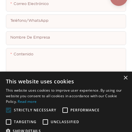
Correo Electrónico
Teléfono/WhatsApp
Nombre De Empresa
Contenido
×
This website uses cookies
This website uses cookies to improve user experience. By using our
Enviar Consulta Ahora
website you consent to all cookies in accordance with our Cookie
Policy.
Read more
STRICTLY NECESSARY
PERFORMANCE
TARGETING
UNCLASSIFIED
SHOW DETAILS